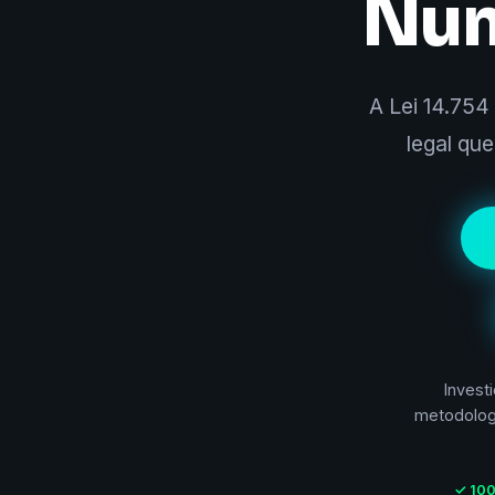
Nun
A Lei 14.754
legal qu
Invest
metodologi
✓ 10