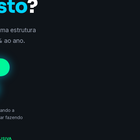
sto
?
uma estrutura
% ao ano.
sando a
tar fazendo
USIVA