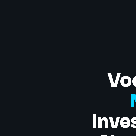
Vo
Inve