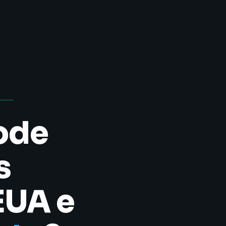
ode
s
EUA e